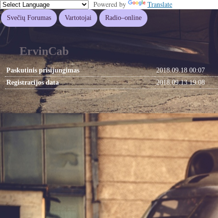
Powered by
Translate
Svečių Forumas
Vartotojai
Radio–online
ErvinCab
Paskutinis prisijungimas
2018.09.18 00:07
Registracijos data
2018.09.13 19:08