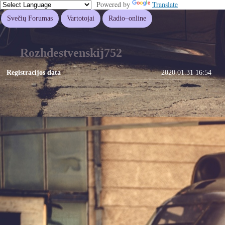
Powered by
Translate
Svečių Forumas
Vartotojai
Radio–online
Rozhdestvenskij752
Registracijos data
2020.01.31 16:54