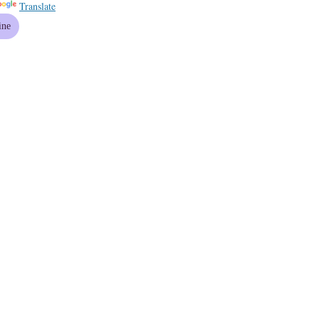
Translate
ine
2017.04.14 18:12
2017.03.03 18:44