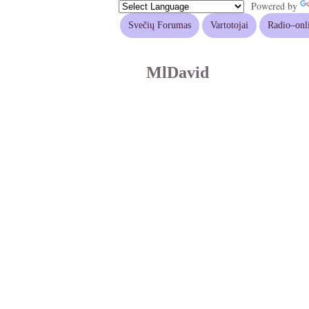
Powered by
Svečių Forumas
Vartotojai
Radio–onl
MlDavid
Paskutinis prisijungimas
Registracijos data