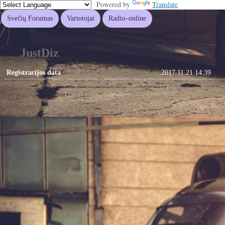
Powered by
Translate
Svečių Forumas
Vartotojai
Radio–online
JustDiz
Registracijos data
2017.11.21 14:39